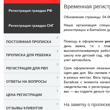
Временная регист
Регистрация граждан РФ
Обновление страницы: 04.0
Наша организация
специ
Регистрация граждан СНГ
регистрации в Батайске
д
Помощь в оформлении
ре
ПОСТОЯННАЯ ПРОПИСКА
день важна, т.к. с по
высокооплачиваемую работ
ПРОПИСКА ДЛЯ РЕБЕНКА
школу или детский сад, оф
учет автомобиль .
Срок оформления
легаль
РЕГИСТРАЦИЯ ДЛЯ РВП
один-два дня. Мы сможем п
в разных местах. Весь про
ОТВЕТЫ НА ВОПРОСЫ
Батайске с момента начал
свидетельства о регистрац
вас — вы отдаете деньги т
ЦЕНА РЕГИСТРАЦИИ
На заметку о прописк
ОТЗЫВЫ КЛИЕНТОВ